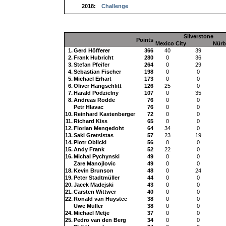
2018:
Challenge
Silverstone
Points
Mexico City
Nürb
1.
Gerd Höfferer
366
40
39
2.
Frank Hubricht
280
0
36
3.
Stefan Pfeifer
264
0
29
4.
Sebastian Fischer
198
0
0
5.
Michael Erhart
173
0
0
6.
Oliver Hangschlitt
126
25
0
7.
Harald Podzielny
107
0
35
8.
Andreas Rodde
76
0
0
Petr Hlavac
76
0
0
10.
Reinhard Kastenberger
72
0
0
11.
Richard Kiss
65
0
0
12.
Florian Mengedoht
64
34
0
13.
Saki Gretsistas
57
23
19
14.
Piotr Oblicki
56
0
0
15.
Andy Frank
52
22
0
16.
Michal Pychynski
49
0
0
Zare Manojlovic
49
0
0
18.
Kevin Brunson
48
0
24
19.
Peter Stadtmüller
44
0
0
20.
Jacek Madejski
43
0
0
21.
Carsten Wittwer
40
0
0
22.
Ronald van Huystee
38
0
0
Uwe Müller
38
0
0
24.
Michael Metje
37
0
0
25.
Pedro van den Berg
34
0
0