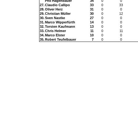
Phil Hagenbauer
34
0
0
27.
Claudio Callipo
33
0
33
28.
Oliver Herz
31
0
0
29.
Christian Müller
30
0
12
30.
Sven Nastke
27
0
0
31.
Marco Wipperfürth
14
0
0
32.
Torsten Kaufmann
13
0
0
33.
Chris Helmer
11
0
11
34.
Marco Elster
10
0
0
35.
Robert Teufelbauer
7
0
0